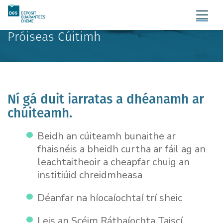
Próiseas Cúitimh
Ní gá duit iarratas a dhéanamh ar
chúiteamh.
Beidh an cúiteamh bunaithe ar
fhaisnéis a bheidh curtha ar fáil ag an
leachtaitheoir a cheapfar chuig an
institiúid chreidmheasa
Déanfar na híocaíochtaí trí sheic
Leis an Scéim Ráthaíochta Taiscí,