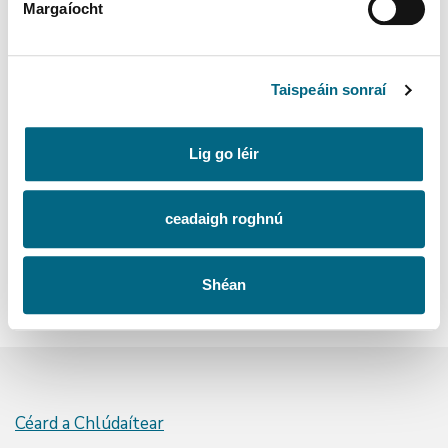
Margaíocht
Déanann an leachtaitheoir sonraí cuntais
taisceoirí a chur ar fáil don SRT
Taispeáin sonraí
Eisíonn an SRT seiceanna cúitimh do thaisceoirí
Lig go léir
incháilithe
ceadaigh roghnú
Shéan
Céard a Chlúdaítear