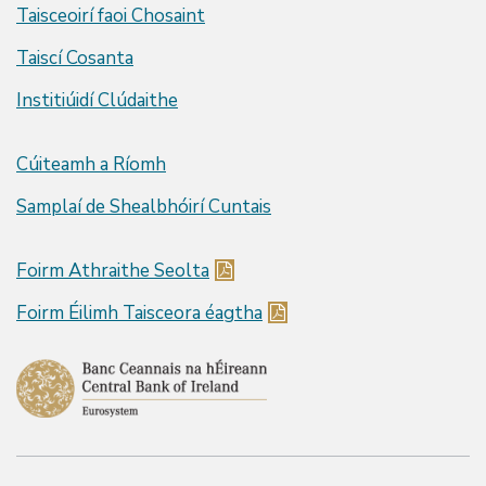
Taisceoirí faoi Chosaint
Taiscí Cosanta
Institiúidí Clúdaithe
Cúiteamh a Ríomh
Samplaí de Shealbhóirí Cuntais
Foirm Athraithe Seolta
Foirm Éilimh Taisceora éagtha