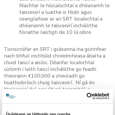
féachtar le híocaíochtaí a dhéanamh le
taisceoirí a luaithe is féidir agus
ceanglaítear ar an SRT íocaíochtaí a
dhéanamh le taisceoirí incháilithe
fíoraithe laistigh de 10 lá oibre
Tionscnófar an SRT i gcásanna ina gcinnfear
nach bhfuil institiúid chreidmheasa ábalta a
chuid taiscí a aisíoc. Déanfar íocaíochtaí
cúitimh i leith taiscí incháilithe go feadh
theorainn €100,000 a sheoladh go
huathoibríoch chuig taisceoirí. Ní gá do
thaisceoirí dul aon áit nó teagmháil a
dhéanamh le haon duine chun a gcuid airgid a
fháil ar ais. Déanfar na híocaíochtaí trí sheic
agus seolfar iad chuig an seoladh deireanach
Úsáideann an láithreán seo cuacha