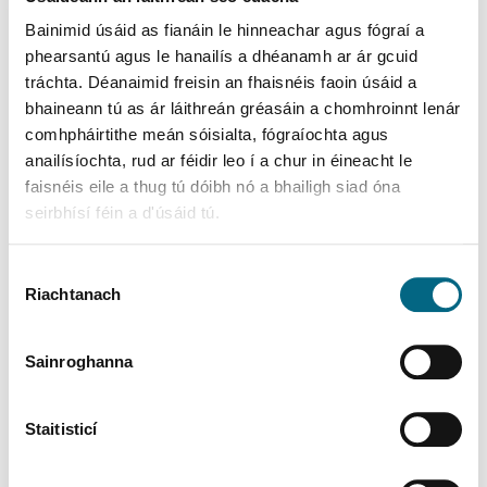
a bhí ar taifead ag an institiúid chreidmheasa
duit.
Bainimid úsáid as fianáin le hinneachar agus fógraí a
phearsantú agus le hanailís a dhéanamh ar ár gcuid
tráchta. Déanaimid freisin an fhaisnéis faoin úsáid a
Forléargas ar phróiseas SRT
bhaineann tú as ár láithreán gréasáin a chomhroinnt lenár
comhpháirtithe meán sóisialta, fógraíochta agus
anailísíochta, rud ar féidir leo í a chur in éineacht le
faisnéis eile a thug tú dóibh nó a bhailigh siad óna
Níl institiúid chreidmheasa ábalta a chuid taiscí
seirbhísí féin a d'úsáid tú.
a aisíoc Ceaptar leachtaitheoir chuig an
Institiúid
Roghnú
Riachtanach
Toilithe
Chreidmheasa agus tionscnaíonn an Banc
Sainroghanna
Ceannais an SRT
Staitisticí